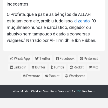
indecentes
O Profeta, que a paz e as bênçãos de ALLAH
estejam com ele, proibiu tudo isso,
dizendo:
"O
muçulmano nunca é sarcástico, xingador ou
abusivo nem tampouco é dado a conversas
vulgares." Narrado por Al-Tirmidhi e Ibn Hibban.
WhatsApp
Twitter
Facebook
Pinterest
LinkedIn
Buffer
Tumblr
Reddit
Mix
Evernote
Pocket
Wordpress
What Muslim Children Must Know Version 1.1 -
EDC
Dev Team