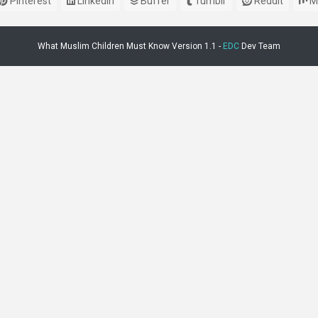
Pinterest
LinkedIn
Buffer
Tumblr
Reddit
M
What Muslim Children Must Know Version 1.1 -
EDC
Dev Team