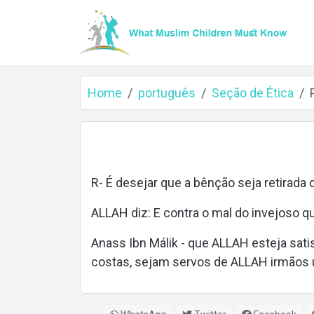
Home
português
Seção de Ética
Home
R- É desejar que a bênção seja retirada 
About
ALLAH diz: E contra o mal do invejoso q
Anass Ibn Málik - que ALLAH esteja satis
costas, sejam servos de ALLAH irmãos u
Languages