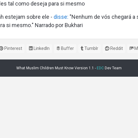
les tal como deseja para si mesmo
ah estejam sobre ele -
disse:
"Nenhum de vós chegará a s
ra si mesmo." Narrado por Bukhari
Pinterest
LinkedIn
Buffer
Tumblr
Reddit
M
What Muslim Children Must Know Version 1.1 -
EDC
Dev Team