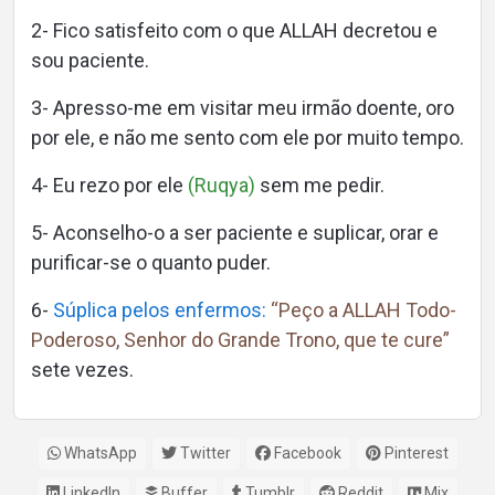
2- Fico satisfeito com o que ALLAH decretou e
sou paciente.
3- Apresso-me em visitar meu irmão doente, oro
por ele, e não me sento com ele por muito tempo.
4- Eu rezo por ele
(Ruqya)
sem me pedir.
5- Aconselho-o a ser paciente e suplicar, orar e
purificar-se o quanto puder.
6-
Súplica pelos enfermos:
“Peço a ALLAH Todo-
Poderoso, Senhor do Grande Trono, que te cure”
sete vezes.
WhatsApp
Twitter
Facebook
Pinterest
LinkedIn
Buffer
Tumblr
Reddit
Mix