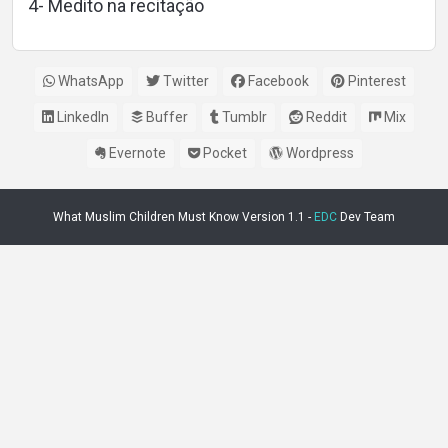
4- Medito na recitação
WhatsApp
Twitter
Facebook
Pinterest
LinkedIn
Buffer
Tumblr
Reddit
Mix
Evernote
Pocket
Wordpress
What Muslim Children Must Know Version 1.1 -
EDC
Dev Team