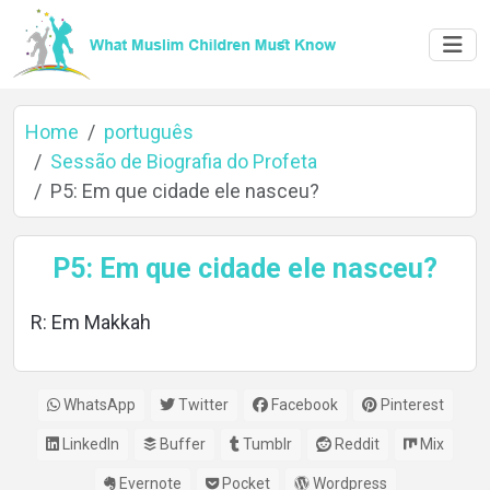
Home
português
Sessão de Biografia do Profeta
P5: Em que cidade ele nasceu?
Home
P5: Em que cidade ele nasceu?
About
R: Em Makkah
Languages
WhatsApp
Twitter
Facebook
Pinterest
LinkedIn
Buffer
Tumblr
Reddit
Mix
Evernote
Pocket
Wordpress