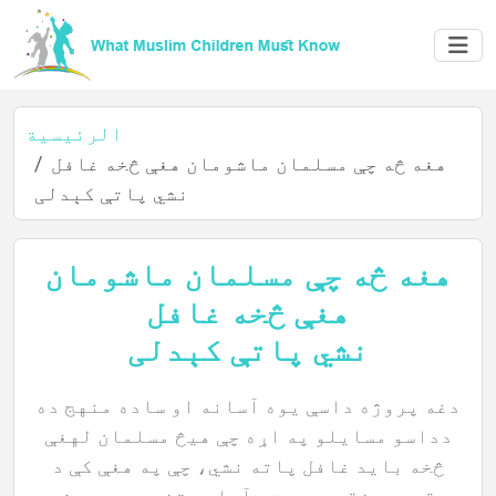
الرئيسية
هغه څه چې مسلمان ماشومان هغې څخه غافل
نشي پاتې کېدلی
هغه څه چې مسلمان ماشومان
الرئيسية
هغې څخه غافل
نشي پاتې کېدلی
عن
دغه پروژه داسې یوه آسانه او ساده منهج ده
المؤلف
دداسو مسایلو په اړه چې هیڅ مسلمان لهغې
څخه باید غافل پاته نشي، چې په هغې کې د
عقیدې، فقه، سیرت، آداب، تفسیر، حدیث،