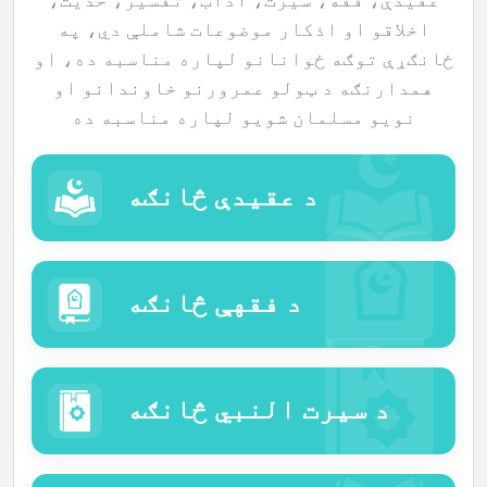
اخلاقو او اذکار موضوعات شاملې دي، په
اللغات
ځانګړې توګه ځوانانو لپاره مناسبه ده، او
همدارنګه د ټولو عمرورنو خاوندانو او
نويو مسلمان شویو لپاره مناسبه ده
د عقیدې څانګه
د فقهې څانګه
د سیرت النبي څانګه