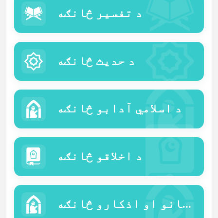
د تفسیر څانګه
د حدیث څانګه
د اسلامي آدابو څانګه
د اخلاقو څانګه
د دعاګانو او اذکارو څانګه