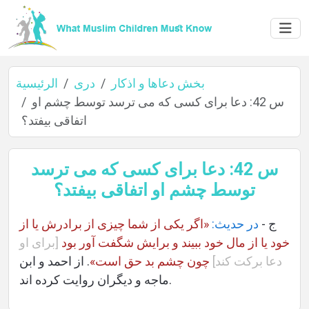
بخش دعاها و اذکار
دری
الرئيسية
س 42: دعا براى کسى که مى ترسد توسط چشم او
اتفاقى بيفتد؟
الرئيسية
س 42: دعا براى کسى که مى ترسد
توسط چشم او اتفاقى بيفتد؟
عن
المؤلف
ج -
در حديث:
«اگر يكى از شما چيزى از برادرش يا از
خود يا از مال خود ببيند و برایش شگفت آور بود
[برای او
دعا بركت كند]
چون چشم بد حق است»
. از احمد و ابن
ماجه و دیگران روایت کرده اند.
اللغات