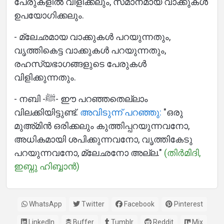
പേരുകളിൽ വിളിക്കലും, സമാനമായ വാക്കുകൾ
ഉപയോഗിക്കലും.
- മ്ലേഛമായ വാക്കുകൾ പറയുന്നതും,
വൃത്തികെട്ട വാക്കുകൾ പറയുന്നതും,
രഹസ്യഭാഗങ്ങളുടെ പേരുകൾ
വിളിക്കുന്നതും.
- നബി -ﷺ- ഈ പറഞ്ഞതെല്ലാം
വിലക്കിയിട്ടുണ്ട്.
അവിടുന്ന് പറഞ്ഞു:
"ഒരു
മുഅ്മിൻ ഒരിക്കലും കുത്തിപ്പറയുന്നവനോ,
അധികമായി ശപിക്കുന്നവനോ, വൃത്തികേടു
പറയുന്നവനോ, മ്ലേഛനോ അല്ല."
(തിർമിദി,
ഇബ്നു ഹിബ്ബാൻ)
WhatsApp
Twitter
Facebook
Pinterest
LinkedIn
Buffer
Tumblr
Reddit
Mix