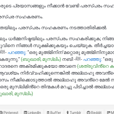
രരുടെ പ്രയാസങ്ങളും നീക്കാൻ വേണ്ടി പരസ്പരം സഹ
ട പരസ്പര സഹകരണം.
ത്രുതയിലും പരസ്പരം സഹകരണം നടത്താതിരിക്കൽ.
ിലും ധർമ്മനിഷ്ഠയിലും പരസ്പരം സഹകരിക്കുക; നിങ്
വിനെ നിങ്ങൾ സൂക്ഷിക്കുകയും ചെയ്യുക. തീർച്ചയ
നബി -ﷺ-
പറഞ്ഞു:
"ഒരു മുഅ്മിനിന് മറ്റൊരു മുഅ്മിനിനുമായ
രുന്നു."
(ബുഖാരി, മുസ്ലിം)
നബി -ﷺ-
പറഞ്ഞു:
"ഒരു 
ദരനെ അക്രമിക്കുകയോ അവനെ
(ശത്രുവിൻ്റെ 
്യം നിർവ്വഹിക്കുന്നെങ്കിൽ അല്ലാഹു അവൻ്റെ ആ
രയാസം നീക്കിക്കൊടുത്താൽ അല്ലാഹു അവൻ്റെ മേൽ ന
 ഒരു മുസ്ലിമിൻ്റെ തിന്മകൾ മറച്ചു പിടിച്ചാൽ അല്
ഖാരി, മുസ്ലിം)
Pinterest
LinkedIn
Buffer
Tumblr
Reddit
M