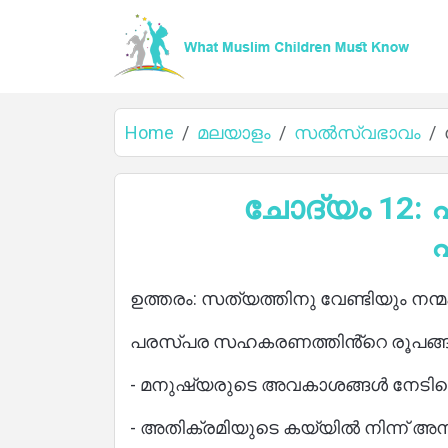
Home
മലയാളം
സൽസ്വഭാവം
Home
ചോദ്യം 12:
About
ഉത്തരം: സത്യത്തിനു വേണ്ടിയും നന
പരസ്പര സഹകരണത്തിൻ്റെ രൂപങ്ങളി
Languages
- മനുഷ്യരുടെ അവകാശങ്ങൾ നേടിക്
- അതിക്രമിയുടെ കയ്യിൽ നിന്ന് അന