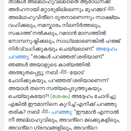
താങ്കൾ അല്ലാഹുവല്ലാതെ ആരാധനക്ക്
അർഹനായി മറ്റാരുമില്ലെന്നും മുഹമ്മദ് -ﷺ-
അല്ലാഹുവിൻ്റെ ദൂതനാണെന്നും സാക്ഷ്യം
വഹിക്കലും, നമസ്കാരം നിലനിർത്തലും,
സകാത്ത് നൽകലും, റമദാൻ മാസത്തിൽ
നോമ്പനുഷ്ഠിക്കലും, സാധ്യമാണെങ്കിൽ ഹജ്ജ്
നിർവ്വഹിക്കുകയും ചെയ്യലാണ്.
" അദ്ദേഹം
പറഞ്ഞു:
"താങ്കൾ പറഞ്ഞത് ശരിയാണ്."
ഞങ്ങൾ അയാളുടെ കാര്യത്തിൽ
അത്ഭുതപ്പെട്ടു; നബി -ﷺ- യോട്
ചോദിക്കുകയും, പറഞ്ഞത് ശരിയാണെന്ന്
അയാൾ തന്നെ സത്യപ്പെടുത്തുകയും
ചെയ്യുകയോ?!
(ശേഷം)
അദ്ദേഹം ചോദിച്ചു:
എങ്കിൽ ഈമാനിനെ കുറിച്ച് എനിക്ക് പറഞ്ഞു
തരിക? നബി -ﷺ-
പറഞ്ഞു:
"ഈമാൻ എന്നാൽ
നീ അല്ലാഹുവിലും, അവൻ്റെ മലക്കുകളിലും,
അവൻ്റെ ഗ്രന്ഥങ്ങളിലും, അവൻ്റെ