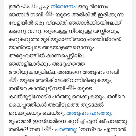
Home
ഉമർ -رَضِيَ اللَّهُ عَنْهُ-
നിവേദനം:
ഒരു ദിവസം
ഞങ്ങൾ നബി -ﷺ- യുടെ അരികിൽ ഇരിക്കുന്ന
വേളയിൽ ഒരു വ്യക്തി ഞങ്ങൾക്കിടയിലേക്ക്
കടന്നു വന്നു. തൂവെള്ള നിറമുള്ള വസ്ത്രവും,
About
കറുകറുത്ത മുടിയുമാണ് അദ്ദേഹത്തിൻ്റേത്.
യാത്രയുടെ അടയാളങ്ങളൊന്നും
അദ്ദേഹത്തിൽ കാണപ്പെട്ടില്ല.
Languages
ഞങ്ങളിലാർക്കും അദ്ദേഹത്തെ
അറിയുകയുമില്ല. അങ്ങനെ അദ്ദേഹം നബി
-ﷺ- യുടെ അരികിലേക്ക് വന്നിരിക്കുകയും,
തൻ്റെ കാൽമുട്ട് നബി -ﷺ- യുടെ
കാൽമുട്ടിനോട് ചേർത്തു വെക്കുകയും, തൻ്റെ
കൈപ്പത്തികൾ അവിടുത്തെ തുടമേൽ
വെക്കുകയും ചെയ്തു.
അദ്ദേഹം പറഞ്ഞു:
മുഹമ്മദ്! ഇസ്ലാമിനെ കുറിച്ച് എനിക്ക് പറഞ്ഞു
തരിക?! നബി -ﷺ-
പറഞ്ഞു:
"ഇസ്ലാം എന്നാൽ