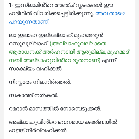
1- ഇസ്ലാമിൻ്റെ അഞ്ച് സ്തംഭങ്ങൾ ഈ
ഹദീഥിൽ വിവരിക്കപ്പെട്ടിരിക്കുന്നു.
അവ താഴെ
പറയുന്നതാണ്:
ലാ ഇലാഹ ഇല്ലല്ലാഹ്, മുഹമ്മദുൻ
റസൂലുല്ലാഹ്'
(അല്ലാഹുവല്ലാതെ
ആരാധനക്ക് അർഹനായി ആരുമില്ല, മുഹമ്മദ്
നബി അല്ലാഹുവിൻ്റെ ദൂതനാണ്)
എന്ന്
സാക്ഷ്യം വഹിക്കൽ.
നിസ്കാരം നിലനിർത്തൽ.
സകാത്ത് നൽകൽ.
റമദാൻ മാസത്തിൽ നോമ്പെടുക്കൽ.
അല്ലാഹുവിൻ്റെ ഭവനമായ കഅ്ബയിൽ
ഹജ്ജ് നിർവ്വഹിക്കൽ.