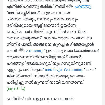
എനിക്ക് പറഞ്ഞു തരിക." നബി -ﷺ-
പറഞ്ഞു:
"അടിമ സ്ത്രീ തൻ്റെ ഉടമസ്ഥയെ
പ്രസവിക്കലും, നഗ്നരും നഗ്നപാദരും
ദരിദ്രരുമായ ആട്ടിടയന്മാർ ഉയർന്ന
കെട്ടിടങ്ങൾ നിർമ്മിക്കുന്നതിൽ പരസ്പരം
മത്സരിക്കലുമാണ്." ശേഷം അദ്ദേഹം അവിടെ
നിന്ന് പോയി. അങ്ങനെ കുറച്ച് കഴിഞ്ഞപ്പോൾ
നബി -ﷺ-
പറഞ്ഞു:
"ഉമർ! ആ ചോദ്യകർത്താവ്
ആരാണെന്ന് നിനക്കറിയുമോ?!" ഞാൻ
പറഞ്ഞു: "അല്ലാഹുവിനും റസൂലിനുമാണ്
ഏറ്റവും അറിയുക.
" അവിടുന്ന് പറഞ്ഞു:
"അത്
ജിബ്രീലാണ്. നിങ്ങൾക്ക് നിങ്ങളുടെ മതം
പഠിപ്പിച്ചു നൽകുന്നതിനായി വന്നതാണ്."
(മുസ്ലിം)
ഹദീഥിൽ നിന്നുള്ള ഗുണപാഠങ്ങൾ: