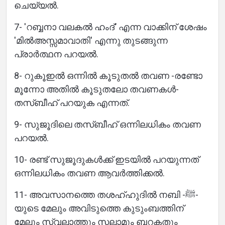
ചെയ്യൽ.
7- 'റബ്ബനാ വലകൽ ഹംദ്' എന്ന വാക്കിന് ശേഷം
'മിൽഅസ്സമാവാതി' എന്നു തുടങ്ങുന്ന
പ്രാർത്ഥന പറയൽ.
8- റുകൂഇൽ ഒന്നിൽ കൂടുതൽ തവണ -രണ്ടോ
മൂന്നോ അതിൽ കൂടുതലോ തവണകൾ-
തസ്ബീഹ് പറയുക എന്നത്.
9- സുജൂദിലെ തസ്ബീഹ് ഒന്നിലധികം തവണ
പറയൽ.
10- രണ്ട് സുജൂദുകൾക്ക് ഇടയിൽ പറയുന്നത്
ഒന്നിലധികം തവണ ആവർത്തിക്കൽ.
11- അവസാനത്തെ തശഹ്ഹുദിൽ നബി -ﷺ-
യുടെ മേലും അവിടുത്തെ കുടുംബത്തിന്
മേലും സ്വലാത്തും സലാമും ബറകതും