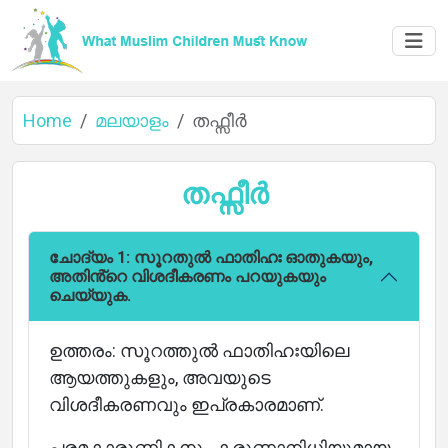
Home
മലയാളം
തഫ്സീർ
തഫ്സീർ
ചോദ്യം 1: സൂറതുൽ ഫാതിഹഃ ഓതുകയും,
അതിൻ്റെ വിശദീകരണം പറയുകയും
ചെയ്യുക.
ഉത്തരം: സൂറത്തുൽ ഫാതിഹഃയിലെ
ആയത്തുകളും, അവയുടെ
വിശദീകരണവും ഇപ്രകാരമാണ്.
പരമകാരുണികനും കരുണാനിധിയുമായ