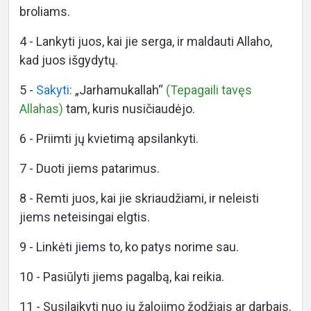
broliams.
4 - Lankyti juos, kai jie serga, ir maldauti Allaho,
kad juos išgydytų.
5 -
Sakyti:
„Jarhamukallah“
(Tepagaili tavęs
Allahas)
tam, kuris nusičiaudėjo.
6 - Priimti jų kvietimą apsilankyti.
7 - Duoti jiems patarimus.
8 - Remti juos, kai jie skriaudžiami, ir neleisti
jiems neteisingai elgtis.
9 - Linkėti jiems to, ko patys norime sau.
10 - Pasiūlyti jiems pagalbą, kai reikia.
11 - Susilaikyti nuo jų žalojimo žodžiais ar darbais.