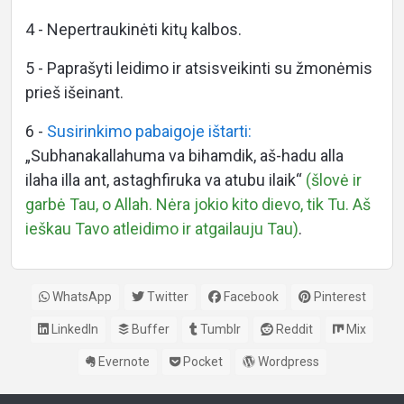
4 - Nepertraukinėti kitų kalbos.
5 - Paprašyti leidimo ir atsisveikinti su žmonėmis
prieš išeinant.
6 -
Susirinkimo pabaigoje ištarti:
„Subhanakallahuma va bihamdik, aš-hadu alla
ilaha illa ant, astaghfiruka va atubu ilaik“
(šlovė ir
garbė Tau, o Allah. Nėra jokio kito dievo, tik Tu. Aš
ieškau Tavo atleidimo ir atgailauju Tau)
.
WhatsApp
Twitter
Facebook
Pinterest
LinkedIn
Buffer
Tumblr
Reddit
Mix
Evernote
Pocket
Wordpress