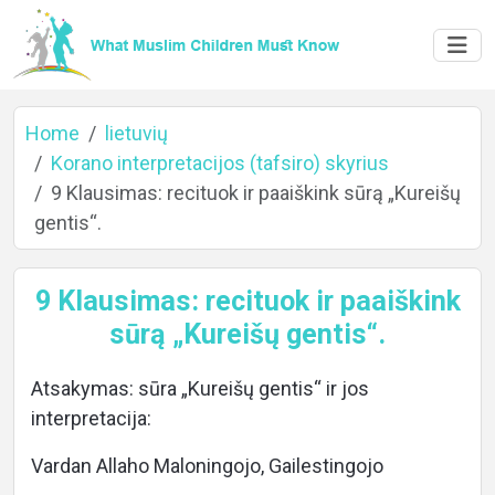
Home
lietuvių
Korano interpretacijos (tafsiro) skyrius
9 Klausimas: recituok ir paaiškink sūrą „Kureišų
gentis“.
Home
9 Klausimas: recituok ir paaiškink
sūrą „Kureišų gentis“.
About
Atsakymas: sūra „Kureišų gentis“ ir jos
interpretacija:
Languages
Vardan Allaho Maloningojo, Gailestingojo