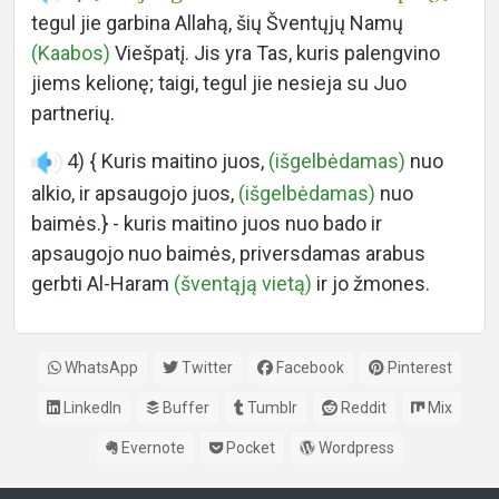
tegul jie garbina Allahą, šių Šventųjų Namų
(Kaabos)
Viešpatį. Jis yra Tas, kuris palengvino
jiems kelionę; taigi, tegul jie nesieja su Juo
partnerių.
4) { Kuris maitino juos,
(išgelbėdamas)
nuo
alkio, ir apsaugojo juos,
(išgelbėdamas)
nuo
baimės.} - kuris maitino juos nuo bado ir
apsaugojo nuo baimės, priversdamas arabus
gerbti Al-Haram
(šventąją vietą)
ir jo žmones.
WhatsApp
Twitter
Facebook
Pinterest
LinkedIn
Buffer
Tumblr
Reddit
Mix
Evernote
Pocket
Wordpress