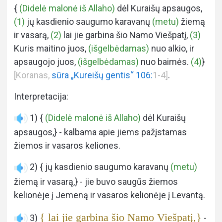
{
(Didelė malonė iš Allaho)
dėl Kuraišų apsaugos,
(1)
jų kasdienio saugumo karavanų
(metu)
žiemą
ir vasarą,
(2)
lai jie garbina šio Namo Viešpatį,
(3)
Kuris maitino juos,
(išgelbėdamas)
nuo alkio, ir
apsaugojo juos,
(išgelbėdamas)
nuo baimės.
(4)
}
[Koranas,
sūra „Kureišų gentis“ 106:
1-4]
.
Interpretacija:
1) {
(Didelė malonė iš Allaho)
dėl Kuraišų
apsaugos,} - kalbama apie jiems pažįstamas
žiemos ir vasaros keliones.
2) { jų kasdienio saugumo karavanų
(metu)
žiemą ir vasarą,} - jie buvo saugūs žiemos
kelionėje į Jemeną ir vasaros kelionėje į Levantą.
{ lai jie garbina šio Namo Viešpatį,}
3)
-