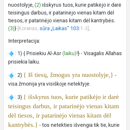
nuostolyje,
(2)
išskyrus tuos, kurie patikėjo ir darė
teisingus darbus, ir patarinėjo vienas kitam dėl
tiesos, ir patarinėjo vienas kitam dėl kantrybės.
(3)
}
[Koranas,
sūra „Laikas“ 103:
1-3]
.
Interpretacija:
1) { Prisiekiu Al-Asr
(laiku)
!} - Visagalis Allahas
prisiekia laiku.
{ Iš tiesų, žmogus yra nuostolyje,}
2)
-
visa žmonija yra visiškoje netektyje.
{ išskyrus tuos, kurie patikėjo ir darė
3)
teisingus darbus, ir patarinėjo vienas kitam
dėl tiesos, ir patarinėjo vienas kitam dėl
kantrybės.}
- tos netekties išvengia tik tie, kurie