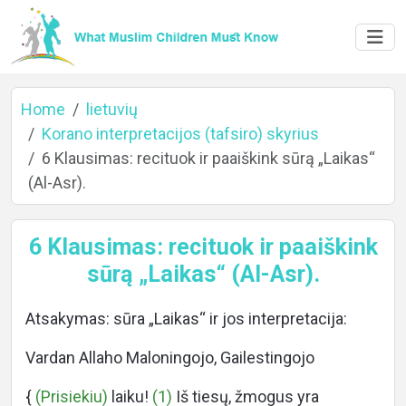
Home
lietuvių
Korano interpretacijos (tafsiro) skyrius
6 Klausimas: recituok ir paaiškink sūrą „Laikas“
(Al-Asr).
Home
6 Klausimas: recituok ir paaiškink
sūrą „Laikas“ (Al-Asr).
About
Atsakymas: sūra „Laikas“ ir jos interpretacija:
Vardan Allaho Maloningojo, Gailestingojo
Languages
{
(Prisiekiu)
laiku!
(1)
Iš tiesų, žmogus yra