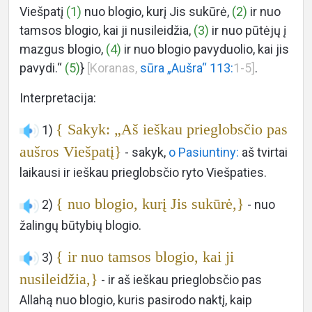
Viešpatį
(1)
nuo blogio, kurį Jis sukūrė,
(2)
ir nuo
tamsos blogio, kai ji nusileidžia,
(3)
ir nuo pūtėjų į
mazgus blogio,
(4)
ir nuo blogio pavyduolio, kai jis
pavydi.“
(5)
}
[Koranas,
sūra „Aušra“ 113:
1-5]
.
Interpretacija:
{ Sakyk: „Aš ieškau prieglobsčio pas
1)
aušros Viešpatį}
- sakyk,
o Pasiuntiny:
aš tvirtai
laikausi ir ieškau prieglobsčio ryto Viešpaties.
{ nuo blogio, kurį Jis sukūrė,}
2)
- nuo
žalingų būtybių blogio.
{ ir nuo tamsos blogio, kai ji
3)
nusileidžia,}
- ir aš ieškau prieglobsčio pas
Allahą nuo blogio, kuris pasirodo naktį, kaip