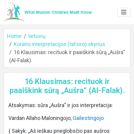
Home
lietuvių
Korano interpretacijos (tafsiro) skyrius
16 Klausimas: recituok ir paaiškink sūrą „Aušra“
(Al-Falak).
Home
16 Klausimas: recituok ir
paaiškink sūrą „Aušra“ (Al-Falak).
About
Atsakymas: sūra „Aušra“ ir jos interpretacija:
Vardan Allaho Maloningojo,
Gailestingojo
Languages
{ Sakyk: „Aš ieškau prieglobsčio pas aušros