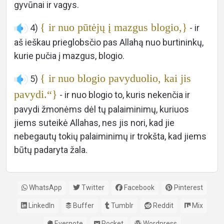
gyvūnai ir vagys.
{ ir nuo pūtėjų į mazgus blogio,}
4)
- ir
aš ieškau prieglobsčio pas Allahą nuo burtininkų,
kurie pučia į mazgus, blogio.
{ ir nuo blogio pavyduolio, kai jis
5)
pavydi.“}
- ir nuo blogio to, kuris nekenčia ir
pavydi žmonėms dėl tų palaiminimų, kuriuos
jiems suteikė Allahas, nes jis nori, kad jie
nebegautų tokių palaiminimų ir trokšta, kad jiems
būtų padaryta žala.
WhatsApp
Twitter
Facebook
Pinterest
LinkedIn
Buffer
Tumblr
Reddit
Mix
Evernote
Pocket
Wordpress