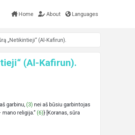
Home
About
Languages
ą „Netikintieji“ (Al-Kafirun).
ieji“ (Al-Kafirun).
 aš garbinu,
(3)
nei aš būsiu garbintojas
 mano religija.”
(6)
} [Koranas, sūra