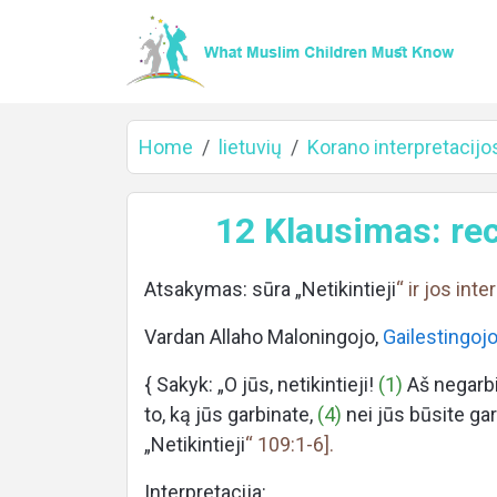
Home
lietuvių
Korano interpretacijos
Home
12 Klausimas: reci
Atsakymas: sūra „Netikintieji
“ ir jos inte
About
Vardan Allaho Maloningojo,
Gailestingoj
{ Sakyk: „O jūs, netikintieji!
(1)
Aš negarbi
to, ką jūs garbinate,
(4)
nei jūs būsite gar
Languages
„Netikintieji
“ 109:1-6].
Interpretacija: