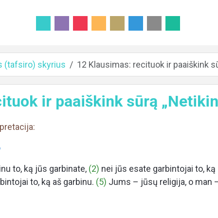
 (tafsiro) skyrius
12 Klausimas: recituok ir paaiškink sūr
tuok ir paaiškink sūrą „Netikint
rpretacija:
o
nu to, ką jūs garbinate,
(2)
nei jūs esate garbintojai to, ką
bintojai to, ką aš garbinu.
(5)
Jums – jūsų religija, o man –