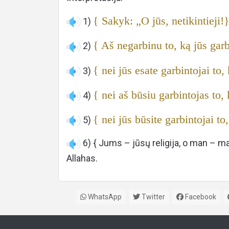
{ Sakyk: „O jūs, netikintieji!
1)
{ Aš negarbinu to, ką jūs garb
2)
{ nei jūs esate garbintojai to,
3)
{ nei aš būsiu garbintojas to, 
4)
{ nei jūs būsite garbintojai to
5)
6) { Jums – jūsų religija, o man – mano
Allahas.
WhatsApp
Twitter
Facebook