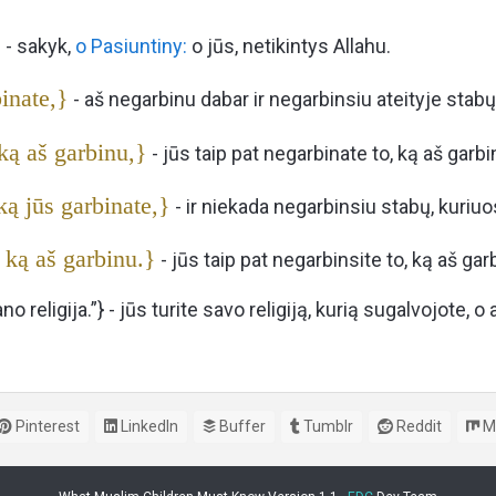
}
- sakyk,
o Pasiuntiny:
o jūs, netikintys Allahu.
inate,}
- aš negarbinu dabar ir negarbinsiu ateityje stabų
 ką aš garbinu,}
- jūs taip pat negarbinate to, ką aš garbinu,
ką jūs garbinate,}
- ir niekada negarbinsiu stabų, kuriuo
, ką aš garbinu.}
- jūs taip pat negarbinsite to, ką aš garbin
 religija.”} - jūs turite savo religiją, kurią sugalvojote, o 
Pinterest
LinkedIn
Buffer
Tumblr
Reddit
M