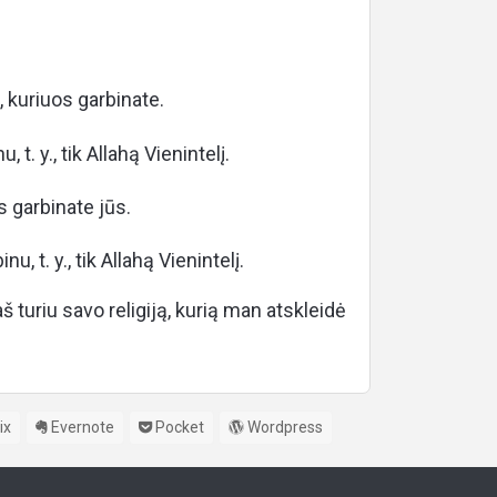
, kuriuos garbinate.
 t. y., tik Allahą Vienintelį.
s garbinate jūs.
u, t. y., tik Allahą Vienintelį.
aš turiu savo religiją, kurią man atskleidė
ix
Evernote
Pocket
Wordpress