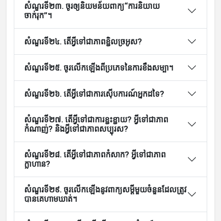
សំណួរទី២៣. ចូរឲ្យនិយមន័យពាក្យ“ការនិយាយ
ចាក់រុក”។
សំណួរទី២៤. តើអ្វីទៅជាភាពខ្ជិលច្រអូស?
សំណួរទី២៥. ចូរលើកឡើងពីប្រភេទនៃការខឹងសម្បា។
សំណួរទី២៦. តើអ្វីទៅជាការស៊ើបការណ៍អ្នកដទៃ?
សំណួរទី២៧. តើអ្វីទៅជាការខ្ជះខ្ជាយ? អ្វីទៅជាភាព
កំណាញ់? និងអ្វីទៅជាភាពសប្បុរស?
សំណួរទី២៨. តើអ្វីទៅជាភាពកំសាក? អ្វីទៅជាភាព
ក្លាហាន?
សំណួរទី២៩. ចូរលើកឡើងនូវពាក្យសម្តីមួយចំនួនដែលត្រូវ
បានគេហាមឃាត់។