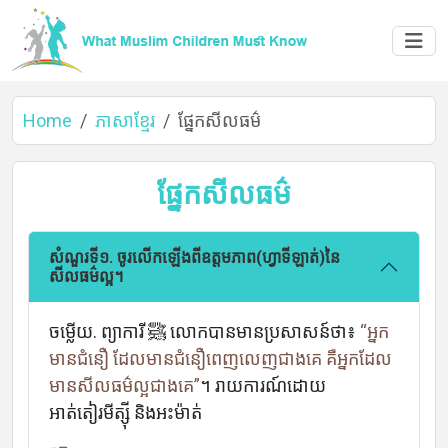
Home
ភាសាខ្មែរ
ផ្នែកសីលធម៌
ផ្នែកសីលធម៌
សំណួរទី១. ចូរលើកឡើងពីឧត្តមភាព(ហ្វាទីឡាត់)នៃ
សីលធម៌ល្អ។
Home
ចម្លើយ. ព្យាការី ﷺ លោកបានមានប្រសាសន៍ថា៖
“អ្នក
មានជំនឿ ដែលមានជំនឿពេញលេញជាងគេ គឺអ្នកដែល
មានសីលធម៌ល្អជាងគេ”
។ រាយការណ៍ដោយ
អាត់តៀរមីត្ស៊ី និងអះម៉ាត់
About