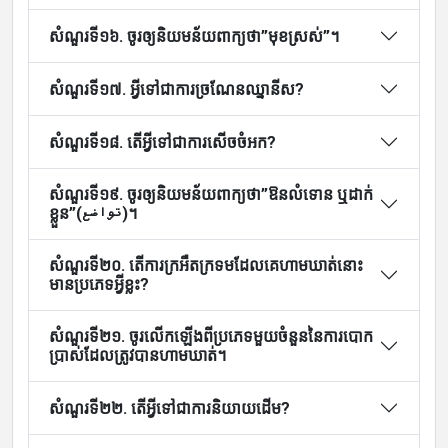
សំណួរទី១៦. ចូរឲ្យនិយមន័យពាក្យថា”មុខស្រស់”។
សំណួរទី១៧. អ្វីទៅជាការច្រណែនឈ្នានីស?
សំណួរទី១៨. តើអ្វីទៅជាការសើចចំអក?
សំណួរទី១៩. ចូរឲ្យនិយមន័យពាក្យថា”ឱនលំទោន ឬដាក់
ខ្លួន”(تواضع)។
សំណួរទី២០. តើការក្រអឺតក្រទមដែលគេហាមឃាត់នោះ
មានប្រភេទអ្វីខ្លះ?
សំណួរទី២១. ចូរលើកឡើងពីប្រភេទមួយចំនួននៃការបោក
ប្រាស់ដែលត្រូវបានហាមឃាត់។
សំណួរទី២២. តើអ្វីទៅជាការនិយាយដើម?