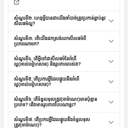
សំណួរទី២. ហេតុអ្វីបានជាយើងចាំបាច់ត្រូវប្រកាន់ខ្ជាប់នូវ
Languages
សីលធម៌ល្អ?
សំណួរទី៣. តើយើងដកស្រង់យកសីលធម៌ពី
ប្រភពណាមក?
សំណួរទី៤. តើអ្វីទៅជាសីលធម៌នៃអំពើ
ល្អ(អាល់អៀហសាន) និងរូបភាពរបស់វា?
សំណួរទី៥. តើប្រការអ្វីដែលផ្ទុយនឹងអំពើ
ល្អ(អាល់អៀហសាន)?
សំណួរទី៦. តើទំនួលខុសត្រូវ(អាម៉ាណះ)មានប៉ុន្មាន
ប្រភេទ? តើវាមានរូបភាពបែបណាខ្លះ?
សំណួរទី៧. តើប្រការអ្វីដែលផ្ទុយនឹងទំនួលខុស
ត្រូវ(អាម៉ាណះ)?