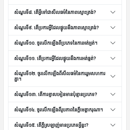
សំណួរទី៨. តើអ្វីទៅជាសីលធម៌នៃភាពស្មោះត្រង់?
សំណួរទី៩. តើប្រការអ្វីដែលផ្ទុយនឹងភាពស្មោះត្រង់?
សំណួរទី១០. ចូរលើកឡើងពីប្រភេទនៃការអត់អ្មត់។
សំណួរទី១១. តើប្រការអ្វីដែលផ្ទុយនឹងការអត់ធ្មត់?
សំណួរទី១២. ចូរលើកឡើងពីសីលធម៌នៃការរួមសហការ
គ្នា។
សំណួរទី១៣. តើការខ្មាសអៀនមានប៉ុន្មានប្រភេទ?
សំណួរទី១៤. ចូរលើកឡើងពីរូបភាពនៃក្តីមេត្តាករុណា។
សំណួរទី១៥. តើក្តីស្រឡាញ់មានប្រភេទអ្វីខ្លះ?