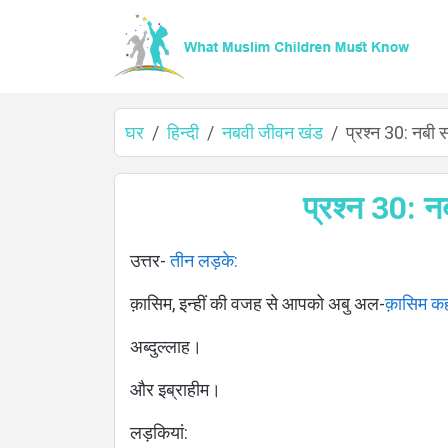
घर
हिन्दी
नबवी जीवन खंड
प्रश्न 30: नबी
घर
प्रश्न 30: 
उत्तर-
तीन लड़के:
के
क़ासिम, इन्हीं की वजह से आपको अबु अल-
क़ासिम कह
बारे
अब्दुल्लाह।
में
और इब्राहीम।
लड़कियां: