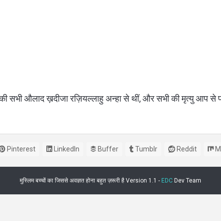
ी सभी औलाद ख़दीजा रज़ियल्लाहु अन्हा से थीं, और सभी की मृत्यु आप से प
।
Pinterest
LinkedIn
Buffer
Tumblr
Reddit
M
मुस्लिम बच्चों का जिससे अवज्ञत होना बहुत ज़रूरी है Version 1.1 -
EDC
Dev Team