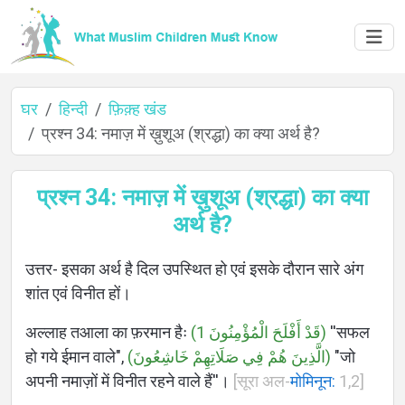
घर
हिन्दी
फ़िक़्ह खंड
प्रश्न 34: नमाज़ में ख़ुशूअ (श्रद्धा) का क्या अर्थ है?
घर
प्रश्न 34: नमाज़ में ख़ुशूअ (श्रद्धा) का क्या
अर्थ है?
के
उत्तर- इसका अर्थ है दिल उपस्थित हो एवं इसके दौरान सारे अंग
बारे
शांत एवं विनीत हों।
में
अल्लाह तआला का फ़रमान हैः
(قَدْ أَفْلَحَ الْمُؤْمِنُونَ 1)
''सफल
हो गये ईमान वाले",
(الَّذِينَ هُمْ فِي صَلَاتِهِمْ خَاشِعُونَ)
"जो
अपनी नमाज़ों में विनीत रहने वाले हैं''।
[सूरा अल-
मोमिनून:
1,2]