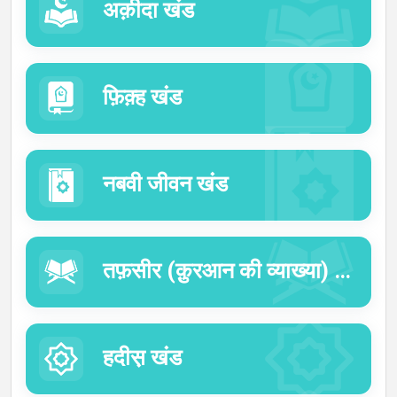
अक़ीदा खंड
बोली
फ़िक़्ह खंड
नबवी जीवन खंड
तफ़सीर (क़ुरआन की व्याख्या) का खंड
हदीस़ खंड