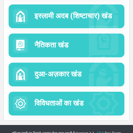
इस्लामी अदब (शिष्टाचार) खंड
नैतिकता खंड
दुआ-अज़कार खंड
विविधताओं का खंड