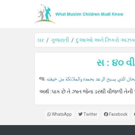
ઘર
ગુજરાતી
દુઆઓ અને ઝિકરો અઝકાર
ઘર
સ : ૪૦ 
જ.
ان الذي يسبح الرعد بحمده والملائكة من خيفته
વિશે
અર્થ :પાક છે તે ઝાત જેના ડરથી વીજળી તેન
WhatsApp
Twitter
Facebook
ભાષાઓ