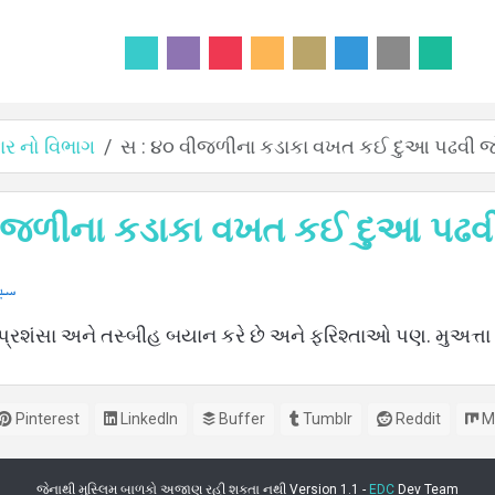
 નો વિભાગ
સ : ૪૦ વીજળીના કડાકા વખત કઈ દુઆ પઢવી
વીજળીના કડાકા વખત કઈ દુઆ પઢ
سبح
ી પ્રશંસા અને તસ્બીહ બયાન કરે છે અને ફરિશ્તાઓ પણ. મુઅત્ત
Pinterest
LinkedIn
Buffer
Tumblr
Reddit
M
જેનાથી મુસ્લિમ બાળકો અજાણ રહી શકતા નથી Version 1.1 -
EDC
Dev Team