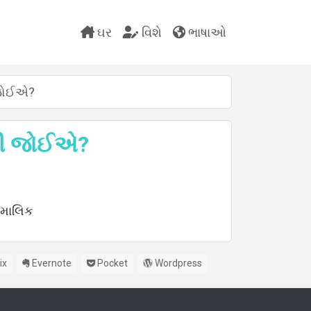
ઘર
વિશે
ભાષાઓ
 જોઈએ?
વી જોઈએ?
ા માલિક
ix
Evernote
Pocket
Wordpress