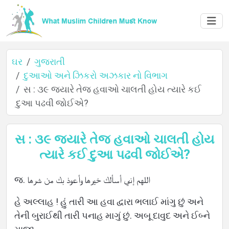
ઘર
ગુજરાતી
દુઆઓ અને ઝિકરો અઝકાર નો વિભાગ
સ : ૩૯ જ્યારે તેજ હવાઓ ચાલતી હોય ત્યારે કઈ
ઘર
દુઆ પઢવી જોઈએ?
સ : ૩૯ જ્યારે તેજ હવાઓ ચાલતી હોય
વિશે
ત્યારે કઈ દુઆ પઢવી જોઈએ?
જ. اللهم إني أسألك خيرها وأعوذ بك من شرها
ભાષાઓ
હે અલ્લાહ ! હું તારી આ હવા દ્વારા ભલાઈ માંગુ છું અને
તેની બુરાઈથી તારી પનાહ માગું છું. અબૂ દાવુદ અને ઈબ્ને