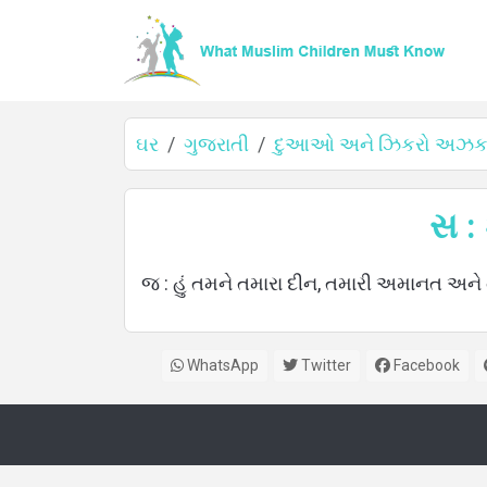
ઘર
ગુજરાતી
દુઆઓ અને ઝિકરો અઝકાર
ઘર
સ :
જ : હું તમને તમારા દીન, તમારી અમાનત અને 
વિશે
WhatsApp
Twitter
Facebook
ભાષાઓ