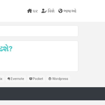
ઘર
વિશે
ભાષાઓ
ઢશે?
ix
Evernote
Pocket
Wordpress