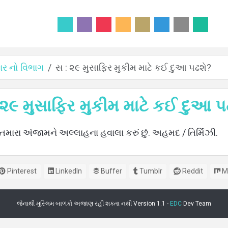
 નો વિભાગ
સ : ૨૯ મુસાફિર મુકીમ માટે કઈ દુઆ પઢશે?
 ૨૯ મુસાફિર મુકીમ માટે કઈ દુઆ પ
તમારા અંજામને અલ્લાહના હવાલા કરું છું. અહમદ / તિર્મિઝી.
Pinterest
LinkedIn
Buffer
Tumblr
Reddit
M
જેનાથી મુસ્લિમ બાળકો અજાણ રહી શકતા નથી Version 1.1 -
EDC
Dev Team