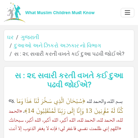
ઘર
ગુજરાતી
દુઆઓ અને ઝિકરો અઝકાર નો વિભાગ
સ : ૨૬ સવારી કરતી વખતે કઈ દુઆ પઢવી જોઈએ?
ઘર
સ : ૨૬ સવારી કરતી વખતે કઈ દુઆ
પઢવી જોઈએ?
વિશે
﴿سُبْحَانَ الَّذِي سَخَّرَ لَنَا هَذَا وَمَا
જ. بسم الله، والحمد لله
كُنَّا لَهُ مُقْرِنِينَ 13 وَإِنَّا إِلَى رَبِّنَا لَمُنْقَلِبُونَ 14﴾
«الحمد
،
ભાષાઓ
لله، الحمد لله، الحمد لله، الله أكبر، الله أكبر، الله أكبر، سبحانك
اللهم إني ظلمت نفسي فاغفر لي؛ فإنه لا يغفر الذنوب إلا أنت»