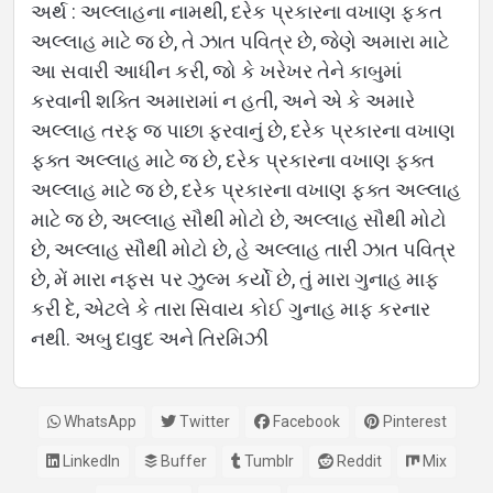
અર્થ : અલ્લાહના નામથી, દરેક પ્રકારના વખાણ ફકત
અલ્લાહ માટે જ છે, તે ઝાત પવિત્ર છે, જેણે અમારા માટે
આ સવારી આધીન કરી, જો કે ખરેખર તેને કાબુમાં
કરવાની શક્તિ અમારામાં ન હતી, અને એ કે અમારે
અલ્લાહ તરફ જ પાછા ફરવાનું છે, દરેક પ્રકારના વખાણ
ફક્ત અલ્લાહ માટે જ છે, દરેક પ્રકારના વખાણ ફક્ત
અલ્લાહ માટે જ છે, દરેક પ્રકારના વખાણ ફક્ત અલ્લાહ
માટે જ છે, અલ્લાહ સૌથી મોટો છે, અલ્લાહ સૌથી મોટો
છે, અલ્લાહ સૌથી મોટો છે, હે અલ્લાહ તારી ઝાત પવિત્ર
છે, મેં મારા નફસ પર ઝુલ્મ કર્યો છે, તું મારા ગુનાહ માફ
કરી દે, એટલે કે તારા સિવાય કોઈ ગુનાહ માફ કરનાર
નથી. અબુ દાવુદ અને તિરમિઝી
WhatsApp
Twitter
Facebook
Pinterest
LinkedIn
Buffer
Tumblr
Reddit
Mix