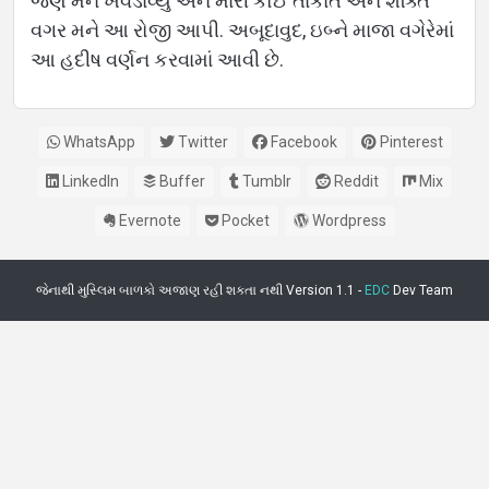
જેણે મને ખવડાવ્યું અને મારી કોઈ તાકાત અને શક્તિ
વગર મને આ રોજી આપી. અબૂદાવુદ, ઇબ્ને માજા વગેરેમાં
આ હદીષ વર્ણન કરવામાં આવી છે.
WhatsApp
Twitter
Facebook
Pinterest
LinkedIn
Buffer
Tumblr
Reddit
Mix
Evernote
Pocket
Wordpress
જેનાથી મુસ્લિમ બાળકો અજાણ રહી શકતા નથી Version 1.1 -
EDC
Dev Team