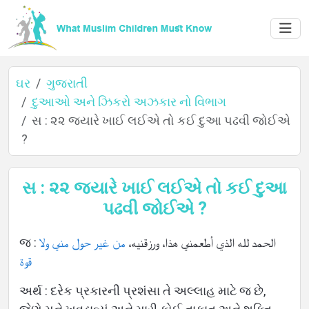
ઘર
ગુજરાતી
દુઆઓ અને ઝિકરો અઝકાર નો વિભાગ
સ : ૨૨ જ્યારે ખાઈ લઈએ તો કઈ દુઆ પઢવી જોઈએ
ઘર
?
સ : ૨૨ જ્યારે ખાઈ લઈએ તો કઈ દુઆ
વિશે
પઢવી જોઈએ ?
જ : الحمد لله الذي أطعمني هذا، ورزقنيه،
من غير حول مني ولا
ભાષાઓ
قوة
અર્થ : દરેક પ્રકારની પ્રશંસા તે અલ્લાહ માટે જ છે,