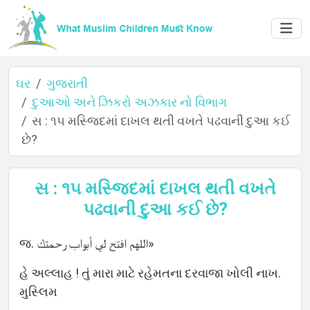
ઘર
ગુજરાતી
દુઆઓ અને ઝિકરો અઝકાર નો વિભાગ
સ : ૧૫ મસ્જિદમાં દાખલ થતી વખતે પઢવાની દુઆ કઈ
ઘર
છે?
સ : ૧૫ મસ્જિદમાં દાખલ થતી વખતે
વિશે
પઢવાની દુઆ કઈ છે?
જ. اللهم افتح لي أبواب رحمتك»
ભાષાઓ
હે અલ્લાહ ! તું મારા માટે રહેમતના દરવાજા ખોલી નાખ.
મુસ્લિમ