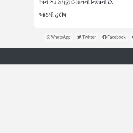
અને આ સંપૂર્ણ ઈમાનની નિશાની છે.
આઠમી હદીષ :
WhatsApp
Twitter
Facebook