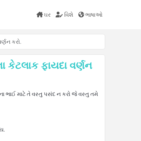
ઘર
વિશે
ભાષાઓ
ેટલાક ફાયદા વર્ણન કરો.
 ભાઈ માટે તે વસ્તુ પસંદ ન કરો જે વસ્તુ તમે
ોય.