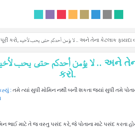
સ : ૭ હદીષ પૂરી કરો, لا يؤمن أحدكم حتى يحب لأخيه .. અને તેના ક
કરો.
 રસૂલ ﷺ એ કહ્યું :
તમે ત્યાં સુધી મોમિન નથી બની શકતા જ્યાં સુધી તમે પોતાના
મ
મિન ભાઈ માટે તે જ વસ્તુ પસંદ કરે, જે પોતાના માટે પસંદ કરતા હ