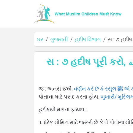
ઘર
ગુજરાતી
હદીષ વિભાગ
ઘર
સ : ૭ હદીષ પૂરી કરો, لا يؤمن أحدكم حتى يحب لأخيه .. અને તેના કેટલાક ફાયદા વર્ણન
વિશે
જ : અનસ રઝી.
વર્ણન કરે છે કે
પોતાના માટે પસંદ કરતા હોય.
બુખારી/ મુસ્લિ
હદીષથી મળતા ફાયદા :
ભાષાઓ
૧. દરેક મોમિન માટે જરૂરી છે કે તે પોતાના મો