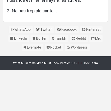
nuisance et ni en effrayant les autres.
3- Ne pas trop plaisanter .
WhatsApp
Twitter
Facebook
Pinterest
LinkedIn
Buffer
Tumblr
Reddit
Mix
Evernote
Pocket
Wordpress
What Muslim Children Must Know Version 1.1 -
EDC
Dev Team