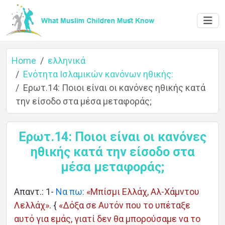
Home
ελληνικά
Ενότητα Ισλαμικών κανόνων ηθικής:
Ερωτ.14: Ποιοι είναι οι κανόνες ηθικής κατά
Home
την είσοδο στα μέσα μεταφοράς;
Ερωτ.14: Ποιοι είναι οι κανόνες
About
ηθικής κατά την είσοδο στα
μέσα μεταφοράς;
Languages
Απαντ.: 1-
Να πω:
«Μπίσμι Ελλάχ, Αλ-Χάμντου
Λελλάχ»
. {
«Δόξα σε Αυτόν που το υπέταξε
αυτό για εμάς, γιατί δεν θα μπορούσαμε να το