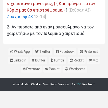
είχαμε κάνει μόνοι μας, } { Και πράγματι στον
Κύριό μας θα επιστρέψουμε.»
}
[Σούρατ Αζ-
Ζούχρουφ 43:
13-14]
2- Αν περάσω από έναν μουσουλμάνο, να τον
χαιρετήσω με τον Ισλαμικό χαιρετισμό.
WhatsApp
Twitter
Facebook
Pinterest
LinkedIn
Buffer
Tumblr
Reddit
Mix
Evernote
Pocket
Wordpress
What Muslim Children Must Know Version 1.1 -
EDC
Dev Team