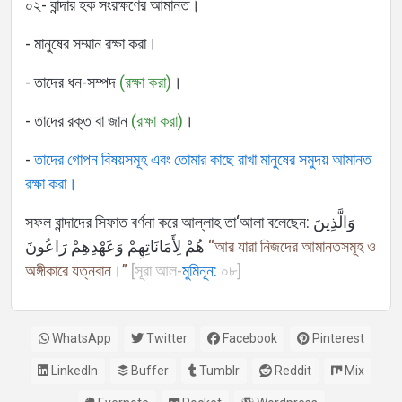
০২- বান্দার হক সংরক্ষণের আমানত।
- মানুষের সম্মান রক্ষা করা।
- তাদের ধন-সম্পদ
(রক্ষা করা)
।
- তাদের রক্ত বা জান
(রক্ষা করা)
।
-
তাদের গোপন বিষয়সমূহ এবং তোমার কাছে রাখা মানুষের সমুদয় আমানত
রক্ষা করা।
সফল বান্দাদের সিফাত বর্ণনা করে আল্লাহ তা‘আলা বলেছেন: وَالَّذِينَ
هُمْ لِأَمَانَاتِهِمْ وَعَهْدِهِمْ رَاعُونَ
“আর যারা নিজদের আমানতসমূহ ও
অঙ্গীকারে যত্নবান।”
[সূরা আল-
মুমিনূন:
০৮]
WhatsApp
Twitter
Facebook
Pinterest
LinkedIn
Buffer
Tumblr
Reddit
Mix