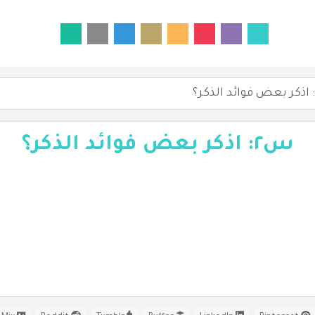
س٢: اذكر بعض فوائد الذكر؟