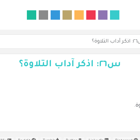
لتلاوة؟
س٢٦: اذكر آداب التلاوة؟