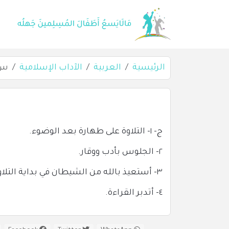
الرئيسية
العربية
الآداب الإسلامية
س٢٦: اذكر آداب ا
ج- ١- التلاوة على طهارة بعد الوضوء.
٢- الجلوس بأدب ووقار.
٣- أستعيذ بالله من الشيطان في بداية التلاوة.
٤- أتدبر القراءة.