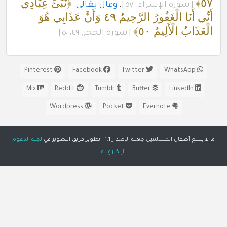
٥٧﴾
﴿نَبِّئْ عِبَادِي
[سورة الإسراء: ٥٧]
.
وقال تَعَالَى:
أَنِّي أَنَا الْغَفُورُ الرَّحِيمُ ٤٩ وَأَنَّ عَذَابِي هُوَ
الْعَذَابُ الْأَلِيمُ ٥٠﴾
[سورة الحجر: ٤٩، ٥٠]
Pinterest
Facebook
Twitter
WhatsApp
Mix
Reddit
Tumblr
Buffer
LinkedIn
Wordpress
Pocket
Evernote
ما لا يسع أطفال المسلمين جهله الإصدار 1.1 - تطوير فريق التطوير في
لجنة الدعوة
الإلكترونية