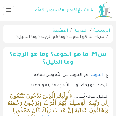
الرئيسية
العربية
العقيدة
س٣١: ما هو الخوف؟ وما هو الرجاء؟ وما الدليل؟
س٣١: ما هو الخوف؟ وما هو الرجاء؟
وما الدليل؟
ج-
الخوف:
هو الخوف من الله ومن عقابه.
الرجاء: هو رجاء ثواب الله ومغفرته ورحمته.
﴿أُولَئِكَ الَّذِينَ يَدْعُونَ يَبْتَغُونَ
الدليل: قوله تَعَالَى:
إِلَى رَبِّهِمُ الْوَسِيلَةَ أَيُّهُمْ أَقْرَبُ وَيَرْجُونَ رَحْمَتَهُ
وَيَخَافُونَ عَذَابَهُ إِنَّ عَذَابَ رَبِّكَ كَانَ مَحْذُورًا