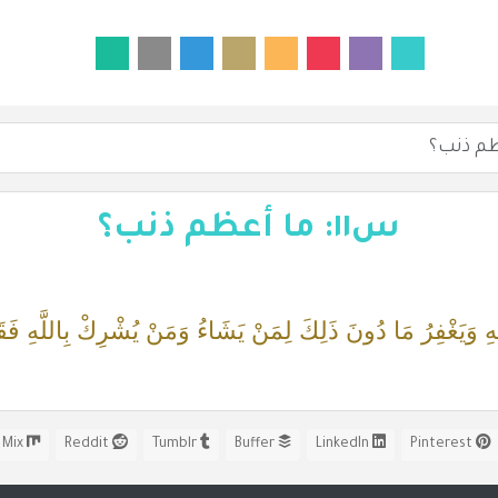
س١١: ما أعظم ذنب؟
بِهِ وَيَغْفِرُ مَا دُونَ ذَلِكَ لِمَنْ يَشَاءُ وَمَنْ يُشْرِكْ بِاللَّهِ فَقَ
Mix
Reddit
Tumblr
Buffer
LinkedIn
Pinterest