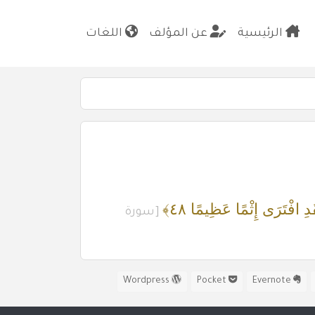
الرئيسية
عن المؤلف
اللغات
دِ افْتَرَى إِثْمًا عَظِيمًا ٤٨﴾
[سورة
Wordpress
Pocket
Evernote