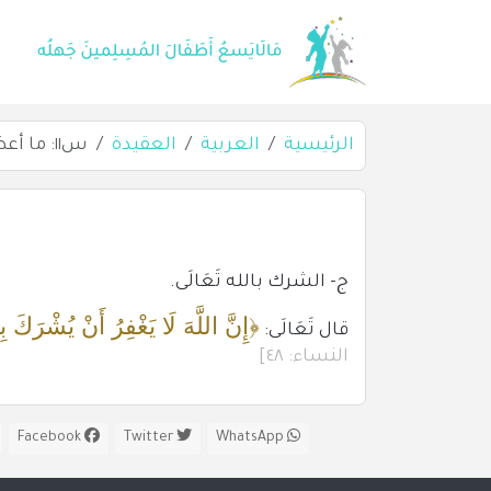
الرئيسية
العربية
العقيدة
س١١: ما أعظم ذنب؟
ج- الشرك بالله تَعَالَى.
﴿إِنَّ اللَّهَ لَا يَغْفِرُ أَنْ يُشْرَكَ 
قال تَعَالَى:
النساء: ٤٨]
Facebook
Twitter
WhatsApp