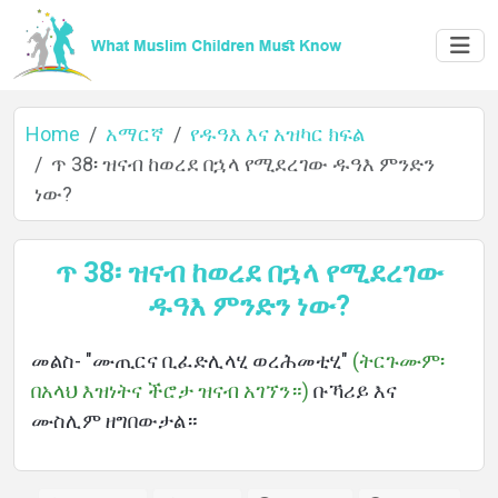
Home
አማርኛ
የዱዓእ እና አዝካር ክፍል
ጥ 38፡ ዝናብ ከወረደ በኋላ የሚደረገው ዱዓእ ምንድን
ነው?
Home
ጥ 38፡ ዝናብ ከወረደ በኋላ የሚደረገው
ዱዓእ ምንድን ነው?
About
መልስ- "ሙጢርና ቢፈድሊላሂ ወረሕመቲሂ"
(ትርጉሙም፡
በአላህ እዝነትና ችሮታ ዝናብ አገኘን።)
ቡኻሪይ እና
Languages
ሙስሊም ዘግበውታል።