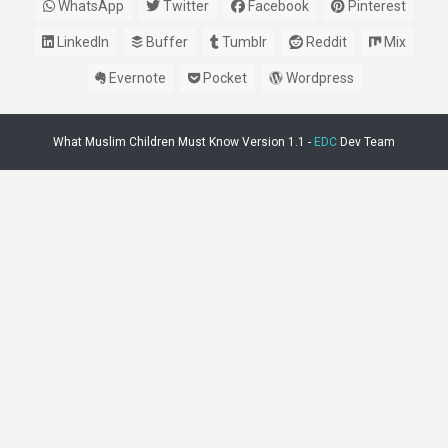
WhatsApp
Twitter
Facebook
Pinterest
LinkedIn
Buffer
Tumblr
Reddit
Mix
Evernote
Pocket
Wordpress
What Muslim Children Must Know Version 1.1 -
EDC
Dev Team