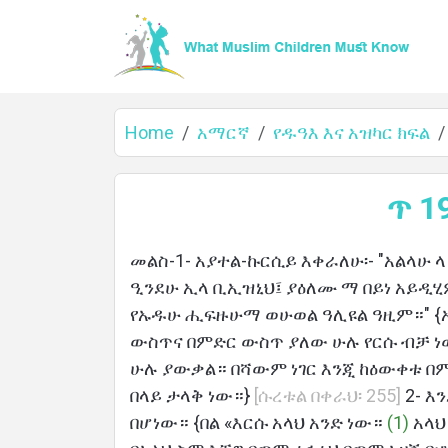
Home
አማርኛ
የዱዓእ እና አዝካር ክፍል
Home
ጥ 1
መልስ-1- አያተል-ኩርሲይ እቀራለሁ፡- "አልላሁ
ዒንደሁ ኢላ ቢኢዝኒህ፤ ያዕለሙ ማ በይነ አይዲ
About
የኡዱሁ ሒፍዙሁማ ወሁወል ዓሊዩል ዓዚም።" {አ
ውስጥና በምድር ውስጥ ያለው ሁሉ የርሱ ብቻ ነ
ሁሉ ያውቃል። በሻውም ነገር እንጂ ከዕውቀቱ በ
Languages
በላይ ታላቅ ነው።}
[ሱረቱል በቀራህ፡ 255]
2- 
በሆነው። {በል «እርሱ አላህ አንድ ነው።
(1)
አላ