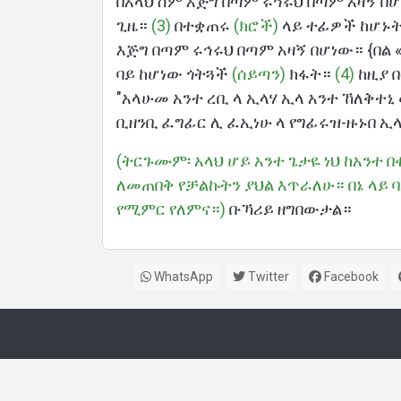
በአላህ ስም እጅግ በጣም ሩኅሩህ በጣም አዛኝ በ
ጊዜ።
(3)
በተቋጠሩ
(ክሮች)
ላይ ተፊዎች ከሆኑ
እጅግ በጣም ሩኅሩህ በጣም አዛኝ በሆነው። {በል
ባይ ከሆነው ጎትጓች
(ሰይጣን)
ክፋት።
(4)
ከዚያ 
"አላሁመ አንተ ረቢ ላ ኢላሃ ኢላ አንተ ኸለቅተኒ
ቢዘንቢ ፈግፊር ሊ ፈኢነሁ ላ የግፊሩዝ-ዙኑበ ኢላ
(ትርጉሙም፡ አላህ ሆይ አንተ ጌታዬ ነህ ከአንተ 
ለመጠበቅ የቻልኩትን ያህል እጥራለሁ። በኔ ላይ
የሚምር የለምና።)
ቡኻሪይ ዘግበውታል።
WhatsApp
Twitter
Facebook