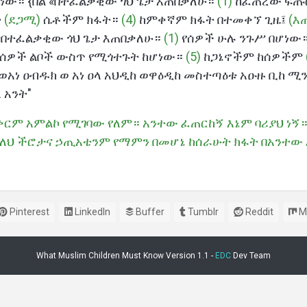
ሆነው። {በል «በተፈልቃቂው ጎህ ጌታ እጠበቃለሁ።
(1)
ከፈጠረው ፍጡር
ት
(ደጋሚ)
ሴቶችም ክፋት።
(4)
ከምቀኛም ክፋት በተመቀኘ ጊዜ፤
(እ
 «በተፈልቃቂው ጎህ ጌታ እጠበቃለሁ።
(1)
የሰዎች ሁሉ ንጉሥ በሆነው
በሰዎች ልቦች ውስጥ የሚጎተጉት ከሆነው።
(5)
ከጋኔኖችም ከሰዎችም
 ወአነ ዐብዱክ ወ አነ ዐላ አህዲከ ወዋዕዲከ መስተጣዕቱ አዑዙ ቢከ ሚን
 አንት"
በቀርም አምልኮ የሚገባው የለም። አንተው ፈጠርከኝ እኔም ባሪያህ ነኝ።
 ባለህ ችሮታና ኃጢአቴንም የማምን በመሆኔ ከሰራሁት ክፋት በአንተው
Pinterest
LinkedIn
Buffer
Tumblr
Reddit
M
What Muslim Children Must Know Version 1.1 -
EDC
Dev Team