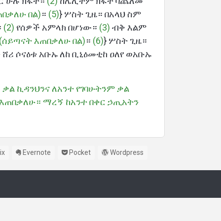
 ሁሉ ክፋት።
(2)
ከሌሊትም ክፋት ባጨለመ
ጠበቃለሁ በል)
።
(5)
} ሦስት ጊዜ። በአላህ ስም
።
(2)
የሰዎች አምላክ በሆነው።
(3)
ብቅ እልም
(ሰይጣናት እጠበቃለሁ በል)
።
(6)
} ሦስት ጊዜ።
 ሸሪ ሶናዕቱ አቡኡ ለከ ቢኒዕመቲከ ዐለየ ወአቡኡ
 ቃል ኪዳንህንና ለአንተ የገባሁትንም ቃል
 እጠበቃለሁ። ማረኝ ከአንተ በቀር ኃጢአትን
ix
Evernote
Pocket
Wordpress