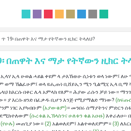
ጥ 19፡ በጠዋት እና ማታ የትኛውን ዚክር ትላለህ?
9፡ በጠዋት እና ማታ የትኛውን ዚክር ት
 ላ ኢላሃ ኢላ ሁወል ሓዩል ቀዩም ላ ታእኹዙሁ ሲነቱን ወላ ነውም፤ ለ
ሂም ወማ ኸልፈሁም፤ ወላ ዩሒጡነ ቢሸይኢን ሚን ዒልሚሂ ኢላ ቢማ ሻ
ላህ ከእርሱ በቀር ሌላ አምላክ የለም። ሕያው ራሱን ቻይ ነው። ማ
ው። ያ እርሱ ዘንድ በፈቃዱ ቢሆን እንጅ የሚያማልድ ማነው?
(ከፍጡ
ምንም ነገር አያካብቡም
(አያውቁም)
። መንበሩ ሰማያትንና ምድርን 
እንደሚክተለውም
(ሱረቱል ኢኽላስንና ሁለቱን ቁል አዑዙ)
እቀራለሁ፡- 
ህ
(የሁሉ)
መጠጊያ ነው።
(2)
አልወለደም፤ አልተወለደምም።
(3)
ለእር