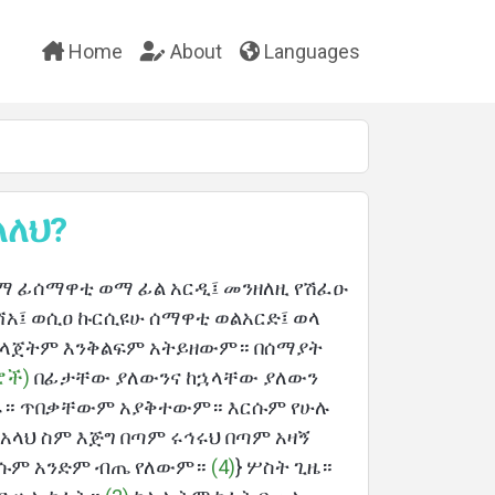
Home
About
Languages
ላለህ?
ሁ ማ ፊሰማዋቲ ወማ ፊል አርዲ፤ መንዘለዚ የሽፈዑ
አ፤ ወሲዐ ኩርሲዩሁ ሰማዋቲ ወልአርድ፤ ወላ
ንገላጀትም እንቅልፍም አትይዘውም። በሰማያት
ሮች)
በፊታቸው ያለውንና ከኋላቸው ያለውን
ሰፋ። ጥበቃቸውም አያቅተውም። እርሱም የሁሉ
በአላህ ስም እጅግ በጣም ሩኅሩህ በጣም አዛኝ
ሱም አንድም ብጤ የለውም።
(4)
} ሦስት ጊዜ።