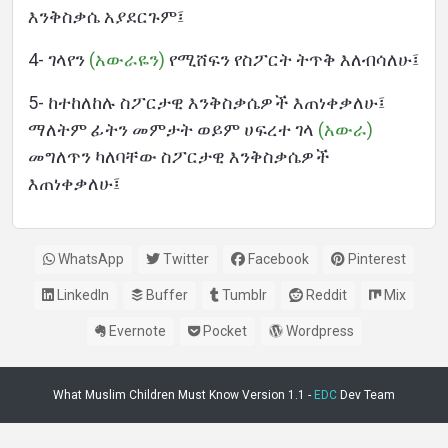
እንቅስቃሴ አያደርጉም፤
4- ገላየን
(አውራዬን)
የሚሸፍን የስፖርት ትጥቅ እለብሳለሁ፤
5- ከተከለከሉ ስፖርታዊ እንቅስቃሴዎች እጠነቀቃለሁ፤
ማለትም ፊትን መምታት ወይም ሀፍረተ ገላ
(አውራ)
መግለጥን ካለባቸው ስፖርታዊ እንቅስቃሴዎች
እጠነቀቃለሁ፤
WhatsApp
Twitter
Facebook
Pinterest
LinkedIn
Buffer
Tumblr
Reddit
Mix
Evernote
Pocket
Wordpress
What Muslim Children Must Know Version 1.1 -
EDC
Dev Team