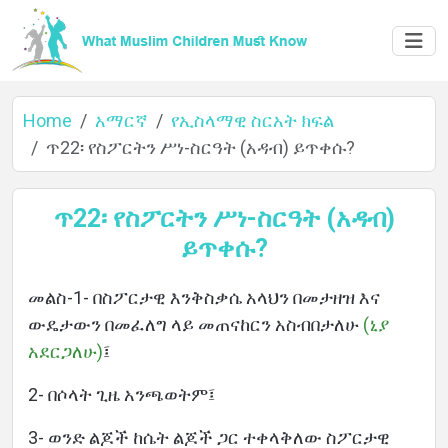
Home
አማርኛ
የኢስላማዊ ስርአት ክፍል
ጥ22፡ የስፖርትን ሥነ-ስርዓት (አዳብ) ይጥቀሱ?
Home
ጥ22፡ የስፖርትን ሥነ-ስርዓት (አዳብ)
ይጥቀሱ?
About
መልስ-1- በስፖርታዊ እንቅስቃሴ አላህን በመታዘዝ እና
ውዴታውን በመፈለግ ላይ መጠናከርን አስብበታለሁ
(ኒያ
አደርጋለሁ)
፤
Languages
2- በሶላት ጊዜ አንጫወትም፤
3- ወንድ ልጆች ከሴት ልጆች ጋር ተቀላቅለው ስፖርታዊ