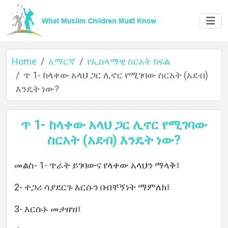
Home
አማርኛ
የኢስላማዊ ስርአት ክፍል
ጥ 1- ከላቀው አላህ ጋር ሊኖር የሚገባው ስርአት (አደብ)
እንዴት ነው?
Home
ጥ 1- ከላቀው አላህ ጋር ሊኖር የሚገባው
ስርአት (አደብ) እንዴት ነው?
About
መልስ- 1- ጥራት ይገባውና የላቀው አላህን ማላቅ፤
2- ተጋሪ ሳያደርጉ እርሱን በብቸኝነት ማምለክ፤
Languages
3- እርሱኑ መታዘዝ፤