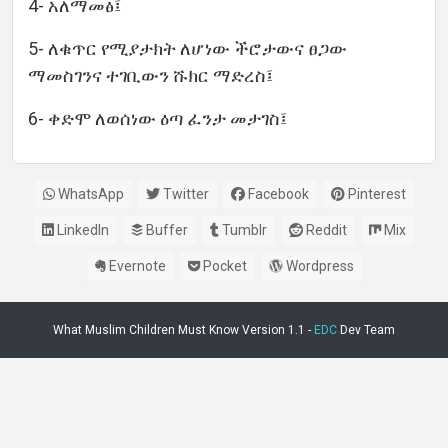
4- አለማመፅ፤
5- ለቁጥር የሚያታክት ለሆነው ችሮታውና ፀጋው
ማመስገንና ተገቢውን ሹክር ማድረስ፤
6- ቀድሞ ለወሰነው ዕጣ ፈንታ መታገስ፤
WhatsApp
Twitter
Facebook
Pinterest
LinkedIn
Buffer
Tumblr
Reddit
Mix
Evernote
Pocket
Wordpress
What Muslim Children Must Know Version 1.1 -
EDC
Dev Team