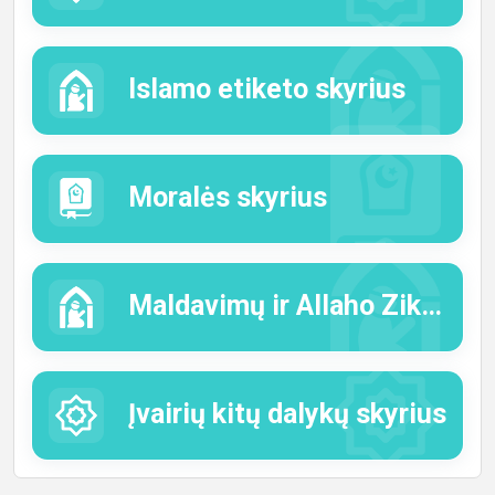
Islamo etiketo skyrius
Moralės skyrius
Maldavimų ir Allaho Zikr (atminimo žodžių) skyrius
Įvairių kitų dalykų skyrius