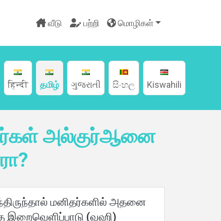
வீடு
பற்றி
மொழிகள்
हिन्दी
தமிழ்
ગુજરાતી
සිංහල
Kiswahili
்கள் அல்குர்ஆனை
ாரா?
 வந்திருந்தால் மனிதர்களில் அதனை
 வேத இறைவெளிப்பாடு (வஹி)