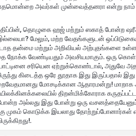
ாதமொன்றை அவர்கள் முன்வைத்தனரா என்று நாம் க
ிப்பின், தொழுகை ஹஜ் மற்றும் ஸகாத் போன்ற ஷரீ
ல்லையா? மேலும், மற்ற வேதங்களுடன் ஒப்பிடுகையி
த தன்மை மற்றும் அறிவியல் அற்புதங்களை உள்ளட
த்தை நோக்க வேண்டியதும் அவசியமாகும். ஒரு க
ட்டினை சரியென ஏற்றுக்கொண்டால், அதுவே அதன
ருந்து கிடைத்த ஒரே தூதாக இது இருப்பதால் இத
றைவேதமானது மோசடிக்கான ஆதாரமன்று! மாறாக 
லக்கினக்கலையில் திறன்மிக்கோராக கருதப்பட்ட அ
போன்ற அல்லது இது போன்று ஒரு வசனத்தையேனும
்கு முகம் கொடுக்க இயலாது தோற்றுப்போனார்கள் 
ுக்கிறது!.