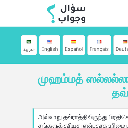
العربية
English
Español
Français
Deut
வீடு
முஹம்மத் ஸல்லல
பற்றி
தவ்
மொழிகள்
அவ்வாறு தவ்ராத்திலிருந்து பிரதிச
தங்களுக்குரியது என்பதாக உரிமை 