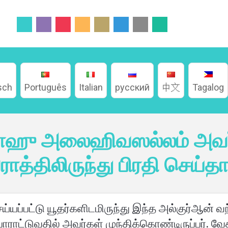
sch
Português
Italian
русский
中文
Tagalog
்லாஹு அலைஹிவஸல்லம் அவர
ராத்திலிருந்து பிரதி செய்த
ெய்யப்பட்டு யூதர்களிடமிருந்து இந்த அல்குர்ஆன்
பாராட்டுவதில் அவர்கள் முந்திக்கொண்டிருப்பர்.