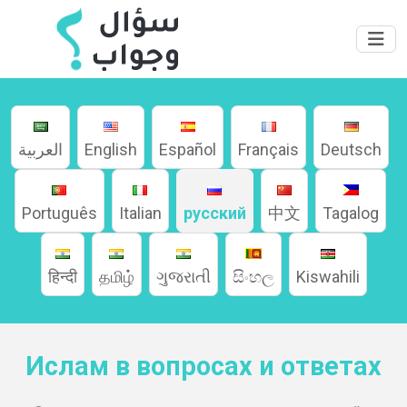
العربية
English
Español
Français
Deutsch
Português
Italian
русский
中文
Tagalog
हिन्दी
தமிழ்
ગુજરાતી
සිංහල
Kiswahili
Ислам в вопросах и ответах