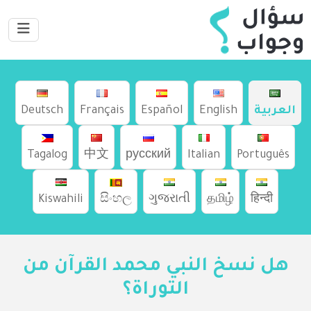
العربية
English
Español
Français
Deutsch
Tagalog
中文
русский
Italian
Português
Kiswahili
සිංහල
ગુજરાતી
தமிழ்
हिन्दी
هل نسخ النبي محمد القرآن من
التوراة؟