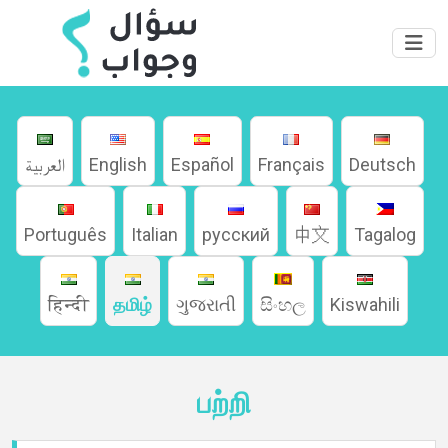
العربية
English
Español
Français
Deutsch
Português
Italian
русский
中文
Tagalog
வீடு
हिन्दी
தமிழ்
ગુજરાતી
සිංහල
Kiswahili
பற்றி
பற்றி
மொழிகள்