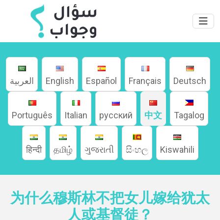
العربية
English
Español
Français
Deutsch
家
Português
Italian
русский
中文
Tagalog
हिन्दी
தமிழ்
ગુજરાતી
සිංහල
Kiswahili
關
於
为什么穆斯林不把女儿嫁给犹太
語言
人或基督徒？