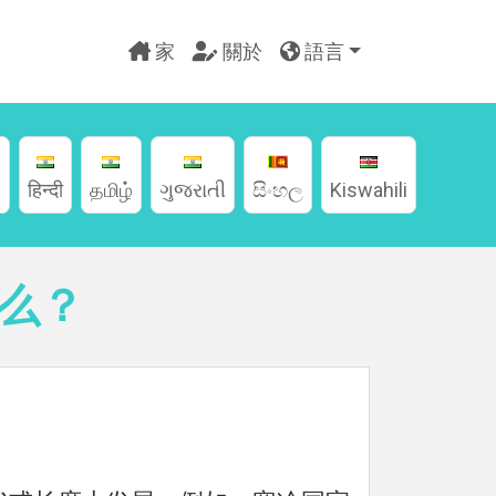
家
關於
語言
g
हिन्दी
தமிழ்
ગુજરાતી
සිංහල
Kiswahili
么？