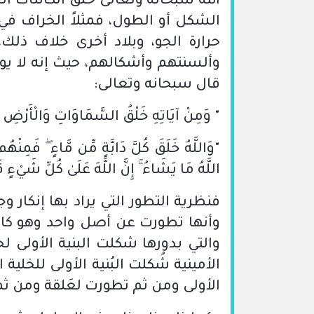
الله سبحانه وتعالى خلق الكائنات ال
الشكل أو الطول، فمثلاً الخراف في
حرارة الجو، وبلاد أخرى خلاف ذلك،
وألسنتهم وأشكالهم، حيث إنه لا يوجد
قال سبحانه وتعالى:
" وَمِنْ آيَاتِهِ خَلْقُ السَّمَاوَاتِ وَالْأَرْضِ وَاخْ
"وَاللَّهُ خَلَقَ كُلَّ دَابَّةٍ مِّن مَّاءٍ ۖ فَمِن
اللَّهُ مَا يَشَاءُ ۚ إِنَّ اللَّهَ عَلَىٰ كُلِّ شَيْءٍ ق
فنظرية التطور التي يراد بها إنكار 
وأنها تطورت عن أصل واحد وهو كائن
الأمينية شُكلت البُنية الأولى للخلي
الأولى ومن ثم تطورت لعَلقة ومن 