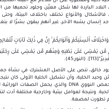
حية ذكية ومفطورة على أن تتلاءم مع البيئة المحيط
 البلاد الباردة لها شكل معيَّن وجلود تحميها من
 فالأشكال والأنواع تختلف باختلاف البيئة، وحتى
 إنسان يشبه الآخر، غير أنهم يبقون بشرًا لا يتغي
تِلَافُ أَلْسِنَتِكُمْ وَأَلْوَانِكُمْ ۚ إِنَّ فِي ذَٰلِكَ لَآيَاتٍ لِّلْعَالِ
ْهُم مَّن يَمْشِي عَلَىٰ بَطْنِهِ وَمِنْهُم مَّن يَمْشِي عَلَىٰ رِجْلَيْن
َدِيرٌ"
[113]
.
(النور:45)
.
وجود خالق، تنص على الأصل المشترك في نشأة جميع ال
 وحيد الخلية، وأن تشكيل الخلية الأولى كان نتيج
والتي بدورها شكلت البنية الأولى لحمض النووي DNA وا
ة الحية. ونتيجة لعوامل بيئية وخارجية مختلفة أدت ل
ثم تطورت لمضغة.