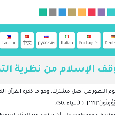
Tagalog
中文
русский
Italian
Português
Deut
قف الإسلام من نظرية الت
هوم التطور عن أصل مشترك، وهو ما ذكره القرآن الكر
يُؤْمِنُونَ"
[111]
.
(الأنبياء :30)
.