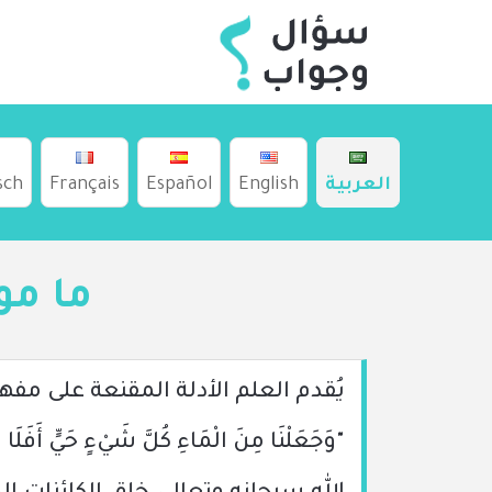
العربية
English
Español
Français
sch
ما مو
يُقدم العلم الأدلة المقنعة على مف
"وَجَعَلْنَا مِنَ الْمَاءِ كُلَّ شَيْءٍ حَيٍّ أَفَلَا 