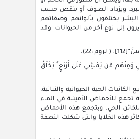
ة بها، ويمكن أن تتطور في الحجم أو
 البرد، ويزداد الصوف أو ينقص حسب
 البشر يختلفون بألوانهم وصفاتهم
رون إلى نوع آخر من الحيوانات.
وقد
مِينَ"
[112]
.
(الروم :22)
.
ِ وَمِنْهُم مَّن يَمْشِي عَلَىٰ أَرْبَعٍ ۚ يَخْلُقُ
كائنات الحية الحيوانية والنباتية،
ة تجمع للأحماض الأمينية في الماء
لذي يحمل الصفات الوراثية للكائن الحي. وبتجمع هذه الأحماض
تكاثر هذه الخلايا والتي شكلت النطفة