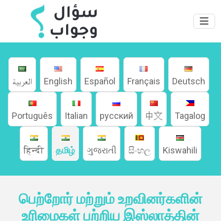
العربية
English
Español
Français
Deutsch
Português
Italian
русский
中文
Tagalog
हिन्दी
தமிழ்
ગુજરાતી
සිංහල
Kiswahili
வீடு
பெற்றோர் மற்றும் உறவினர்களின்
பற்றி
உரிமைகள் பற்றிய இஸ்லாத்தின்